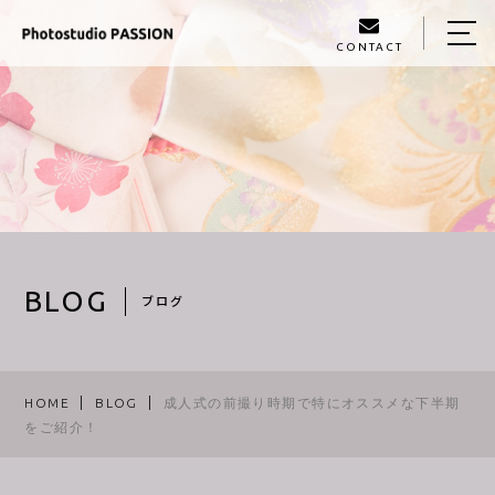
CONTACT
HOME
ABOUT US
MENU
GALLERY
PROFILE
BLOG
ブログ
BLOG
ACCESS
HOME
BLOG
成人式の前撮り時期で特にオススメな下半期
をご紹介！
097−560−3603