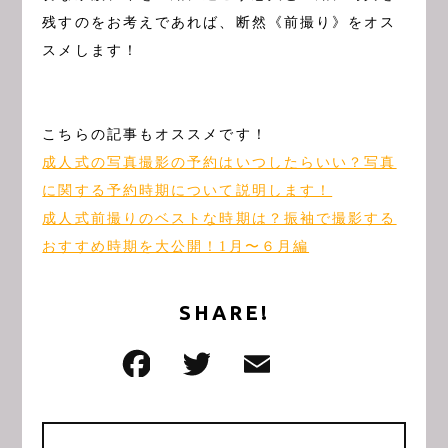
残すのをお考えであれば、断然《前撮り》をオス
スメします！
こちらの記事もオススメです！
成人式の写真撮影の予約はいつしたらいい？写真
に関する予約時期について説明します！
成人式前撮りのベストな時期は？振袖で撮影する
おすすめ時期を大公開！1月〜６月編
SHARE!
F
T
E
共
a
w
m
有
c
it
ai