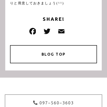
りと用意しておきましょう(^^)
SHARE!
F
T
E
共
a
w
m
有
c
it
ai
e
te
l
BLOG TOP
b
r
o
o
k
097−560−3603