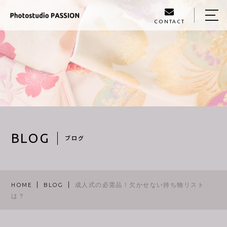
CONTACT
HOME
ABOUT US
MENU
GALLERY
PROFILE
BLOG
ブログ
BLOG
ACCESS
HOME
BLOG
成人式の必需品！欠かせない持ち物リスト
は？
097−560−3603